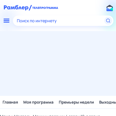
Поиск по интернету
Главная
Моя программа
Премьеры недели
Выходн