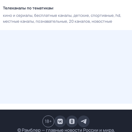
Телеканалы по тематикам:
кино и сериалы
бесплатные каналы
детские
спортивные
hd
местные каналы
познавательные
20 каналов
новостные
18
+
© Рамблер — главные новости России и мира,