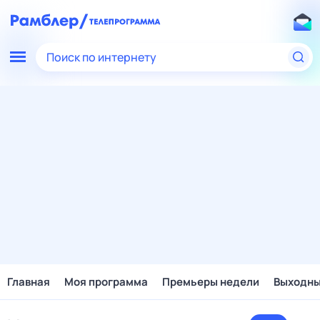
Поиск по интернету
Главная
Моя программа
Премьеры недели
Выходн