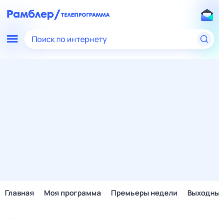
Поиск по интернету
Главная
Моя программа
Премьеры недели
Выходн