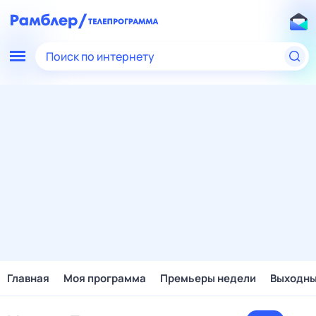
Поиск по интернету
Главная
Моя программа
Премьеры недели
Выходн