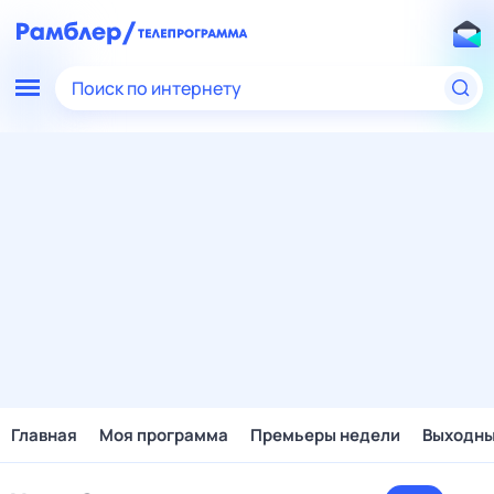
Поиск по интернету
Главная
Моя программа
Премьеры недели
Выходн