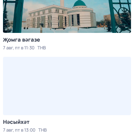
Җомга вәгазе
7 авг, пт в 11:30
ТНВ
Нәсыйхәт
7 авг, пт в 13:00
ТНВ