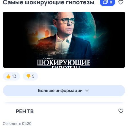
Самые шoкиpующие гипотезы
0
13
5
Больше информации
РЕН ТВ
Сегодня в 01:20