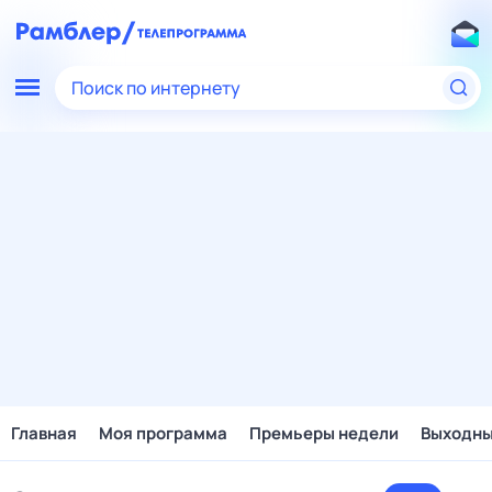
Поиск по интернету
Главная
Моя программа
Премьеры недели
Выходн