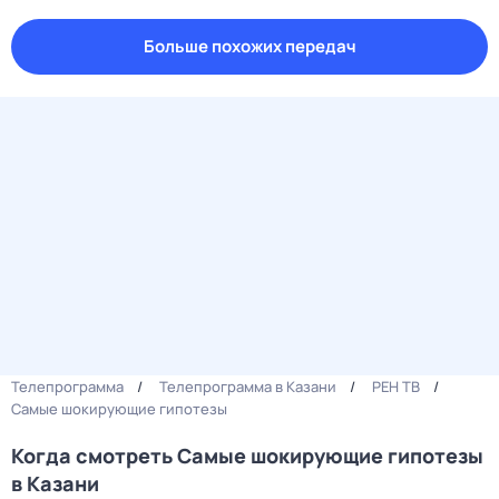
Больше похожих передач
Телепрограмма
Телепрограмма в Казани
РЕН ТВ
Самые шoкиpующие гипотезы
Когда смотреть Самые шoкиpующие гипотезы
в Казани