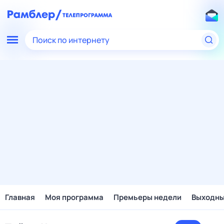
Поиск по интернету
Главная
Моя программа
Премьеры недели
Выходн