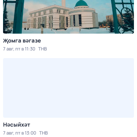
Җомга вәгазе
7 авг, пт в 11:30
ТНВ
Нәсыйхәт
7 авг, пт в 13:00
ТНВ