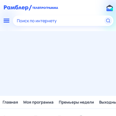
Поиск по интернету
Главная
Моя программа
Премьеры недели
Выходн