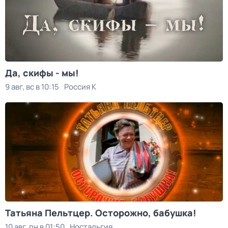
Да, скифы - мы!
9 авг, вс в 10:15
Россия К
Татьяна Пельтцер. Осторожно, бабушка!
10 авг, пн в 01:50
Ностальгия