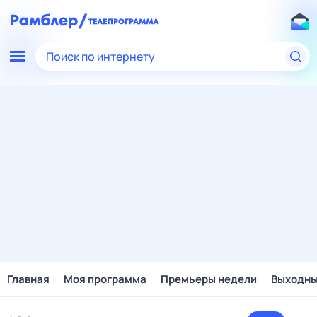
Поиск по интернету
Главная
Моя программа
Премьеры недели
Выходн