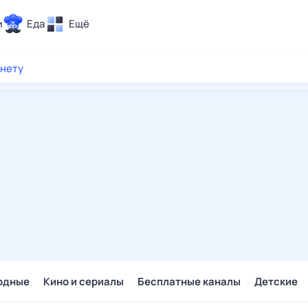
и
Еда
Ещё
Почта
рнету
ия и отдых
Поиск
Погода
ТВ-программа
и и тренды
 ситуации
 вместе
Помощь
одные
Кино и сериалы
Бесплатные каналы
Детские