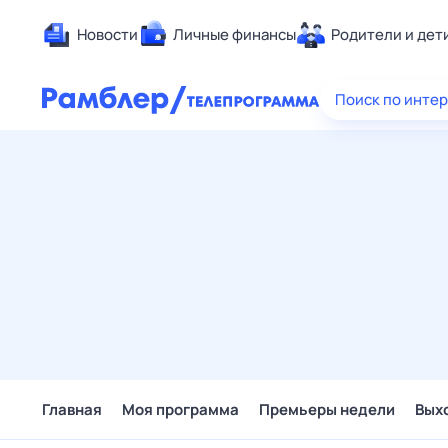
Новости
Личные финансы
Родители и дет
Здоровье
Поиск по инте
Развлечен
Дом и уют
Спорт
Карьера
Авто
Технологи
Жизненные
Сберегаем
Гороскопы
Главная
Моя программа
Премьеры недели
Вых