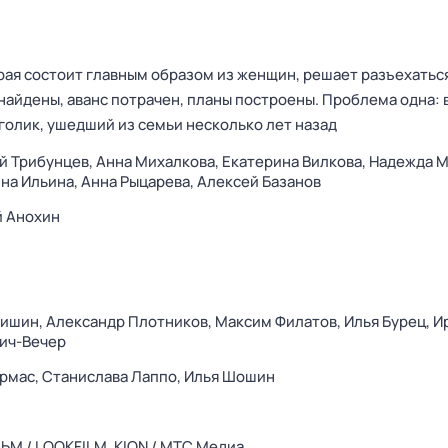
рая состоит главным образом из женщин, решает разъехатьс
найдены, аванс потрачен, планы построены. Проблема одна: 
голик, ушедший из семьи несколько лет назад
й Трибунцев,
Анна Михалкова,
Екатерина Вилкова,
Надежда М
на Ильина,
Анна Рыцарева,
Алексей Базанов
й Анохин
Мишин,
Александр Плотников,
Максим Филатов,
Илья Бурец,
И
ич-Вечер
рмас,
Станислава Лаппо,
Илья Шошин
ЬМ / LOOKFILM,
KION / МТС Медиа