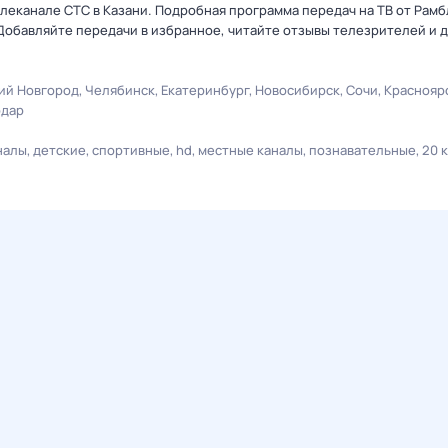
елеканале СТС в Казани. Подробная программа передач на ТВ от Рам
Добавляйте передачи в избранное, читайте отзывы телезрителей и 
ий Новгород
Челябинск
Екатеринбург
Новосибирск
Сочи
Краснояр
одар
налы
детские
спортивные
hd
местные каналы
познавательные
20 