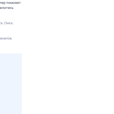
блер поможет
делитесь
ск
Омск
каналов