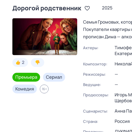
Дорогой родственник
2025
Семья Громовых, кото
Покупатели квартиры 
прописан Дима — алко
Тимофе
Актеры:
Екатери
2
Никола
Композитор:
—
Режиссеры:
Премьера
Сериал
—
Ведущие:
Комедия
16
+
Игорь 
Продюссеры:
Щербов
Анна Па
Сценаристы:
Россия
Страна:
ЛУКФИЛ
Продакшн: