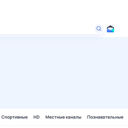
Спортивные
HD
Местные каналы
Познавательные