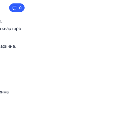
0
я.
в квартире
аркина,
рина