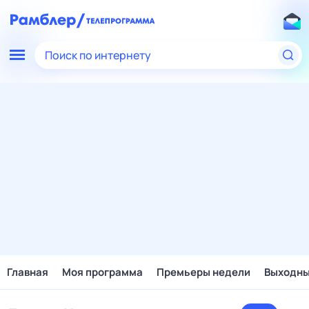
Поиск по интернету
Главная
Моя программа
Премьеры недели
Выходн