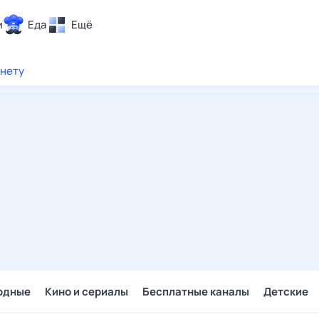
и
Еда
Ещё
Почта
рнету
ия и отдых
Поиск
Погода
ТВ-программа
и и тренды
 ситуации
 вместе
Помощь
одные
Кино и сериалы
Бесплатные каналы
Детские