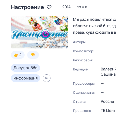
Настроение
2014
—
по н.в.
Мы рады поделиться с
облегчить свой быт, г
права, куда сходить в
—
Актеры:
—
Композитор:
2
—
Режиссеры:
Досуг, хобби
Валерий
Ведущие:
Сашина
Информация
6
+
—
Продюссеры:
—
Сценаристы:
Россия
Страна:
ТВ Цент
Продакшн: