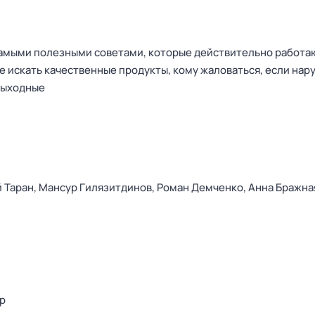
амыми полезными советами, которые действительно работаю
де искать качественные продукты, кому жаловаться, если на
 выходные
 Таран,
Мансур Гилязитдинов,
Роман Демченко,
Анна Бражна
р