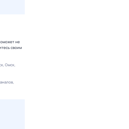
поможет не
итесь своим
ск
Омск
каналов