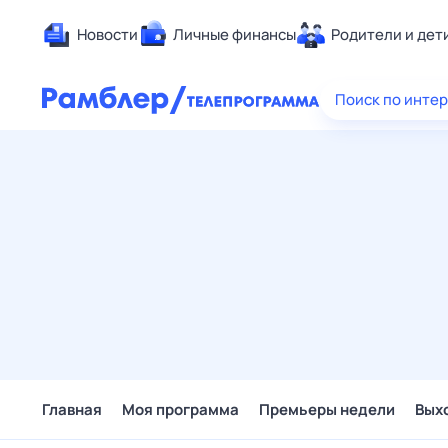
Новости
Личные финансы
Родители и дет
Здоровье
Поиск по инте
Развлечен
Дом и уют
Спорт
Карьера
Авто
Технологи
Жизненные
Сберегаем
Гороскопы
Главная
Моя программа
Премьеры недели
Вых