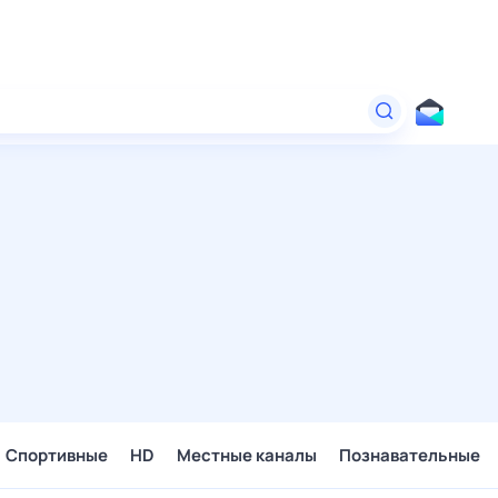
Спортивные
HD
Местные каналы
Познавательные