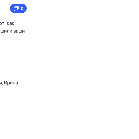
0
т: как
рушили ваши
я,
Ирина