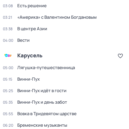
Есть решение
03:08
«Америка» с Валентином Богдановым
03:21
В центре Азии
03:38
Вести
04:00
Карусель
Лягушка-путешественница
05:00
Винни-Пух
05:15
Винни-Пух идёт в гости
05:25
Винни-Пух и день забот
05:35
Вовка в Тридевятом царстве
05:55
Бременские музыканты
06:20