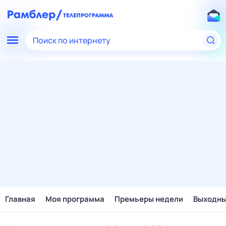
Поиск по интернету
Главная
Моя программа
Премьеры недели
Выходн