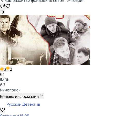
Улицы разбитых фонарей 15 сезон 15-я серия
0
3
2
6.1
IMDb
6.7
Кинопоиск
Больше информации
Русский Детектив
Сегодня в 15:25