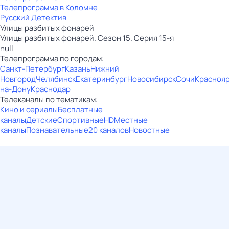
Телепрограмма в Коломне
Русский Детектив
Улицы разбитых фонарей
Улицы разбитых фонарей. Сезон 15. Серия 15-я
null
Телепрограмма по городам:
Санкт-Петербург
Казань
Нижний
Новгород
Челябинск
Екатеринбург
Новосибирск
Сочи
Красноя
на-Дону
Краснодар
Телеканалы по тематикам:
Кино и сериалы
Бесплатные
каналы
Детские
Спортивные
HD
Местные
каналы
Познавательные
20 каналов
Новостные