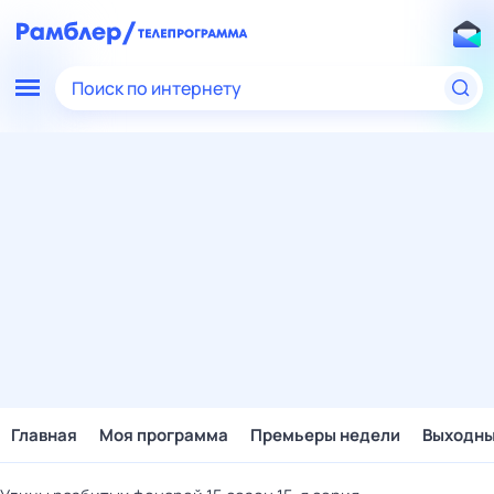
Поиск по интернету
Главная
Моя программа
Премьеры недели
Выходн