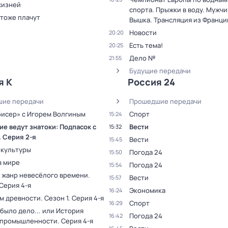
жизней
спорта. Прыжки в воду. Мужчи
 тоже плачут
Вышка. Трансляция из Франци
Новости
20:20
Есть тема!
20:25
Дело №
21:55
Будущие передачи
я К
Россия 24
ие передачи
Прошедшие передачи
бисер» с Игорем Волгиным
Спорт
15:24
е ведут знатоки: Подпасок с
Вести
15:32
. Серия 2-я
Вести
15:45
 культуры
Погода 24
15:50
в мире
Погода 24
15:54
 жанр невесёлого времени
.
Вести
15:57
 Серия 4-я
Экономика
16:24
ам древности
. Сезон 1
. Серия 4-я
Спорт
16:29
было дело... или История
Погода 24
16:42
 промышленности
. Серия 4-я