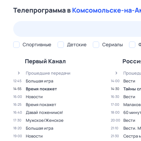
Телепрограмма в
Комсомольске-на-А
23 июл,
чт
24 июл,
пт
25 июл,
сб
26 июл,
вс
Спортивные
Детские
Сериалы
Первый Канал
Росси
Прошедшие передачи
Прошедш
Большая игра
Вести
12:45
14:00
Время покажет
Тайны с
14:55
14:30
Новости
Вести
16:00
16:30
Время покажет
Малахов
16:25
17:00
Давай поженимся!
60 мину
16:40
18:00
Мужское/Женское
Вести
17:30
20:00
Большая игра
Вести. 
18:20
21:10
Новости
Сестра 
19:00
21:30