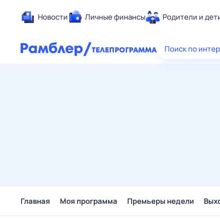
Новости
Личные финансы
Родители и дет
Здоровье
Поиск по инте
Развлечен
Дом и уют
Спорт
Карьера
Авто
Технологи
Жизненные
Сберегаем
Гороскопы
Главная
Моя программа
Премьеры недели
Вых