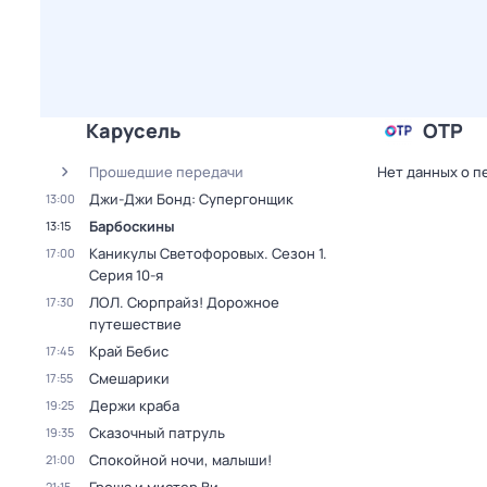
Карусель
ОТР
Прошедшие передачи
Нет данных о п
Джи-Джи Бонд: Супергонщик
13:00
Барбоскины
13:15
Каникулы Светофоровых
. Сезон 1
.
17:00
Серия 10-я
ЛОЛ. Сюрпрайз! Дорожное
17:30
путешествие
Край Бебис
17:45
Смешарики
17:55
Держи краба
19:25
Сказочный патруль
19:35
Спокойной ночи, малыши!
21:00
21:15