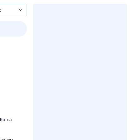
с
пт
1 авг,
сб
2 авг,
вс
3 авг,
пн
4 авг,
вт
Вчера
Сегод
 Битва
 видам