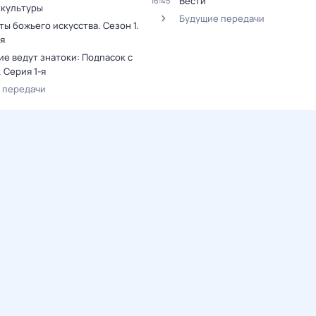
Вести
16:45
 культуры
Будущие передачи
ты божьего искусства
. Сезон 1
.
я
е ведут знатоки: Подпасок с
. Серия 1-я
 передачи