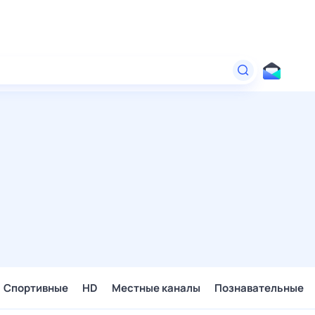
Спортивные
HD
Местные каналы
Познавательные