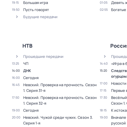
Большая игра
Девять 
19:15
01:05
Пусть говорят
Богатые
19:50
02:55
Будущие передачи
НТВ
Росси
Прошедшие передачи
Прошедш
ЧП
«Игра в 
13:25
14:40
ДНК
Следстви
14:00
15:20
огурцом
Сегодня
16:00
Новости
17:00
Невский. Проверка на прочность
. Сезон
16:45
1
. Серия 31-я
Первые 
17:15
Невский. Проверка на прочность
. Сезон
Весёлый
17:50
17:30
1
. Серия 32-я
Сезон 1
.
Сегодня
К исток
19:00
18:15
Невский. Чужой среди чужих
. Сезон 3
.
Вначале 
20:00
19:00
Серия 1-я
русской