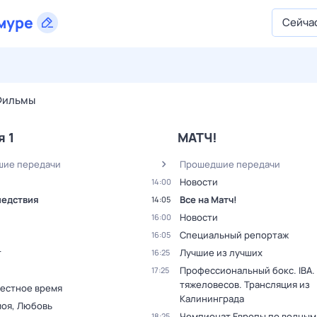
муре
Сейча
27 июл,
пн
28 июл,
вт
29 июл,
ср
30 июл,
чт
31 июл,
Фильмы
я 1
МАТЧ!
ие передачи
Прошедшие передачи
Новости
14:00
ледствия
Все на Матч!
14:05
Новости
16:00
Специальный репортаж
16:05
т
Лучшие из лучших
16:25
Профессиональный бокс. IBA.
17:25
тяжеловесов. Трансляция из
Местное время
Калининграда
моя, Любовь
Чемпионат Европы по водным
18:25