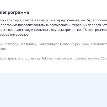
елепрограмма
ы на сегодня, завтра и на неделю вперед. Узнайте, что будут показ
епрограмма позволит составить расписание интересных передач, чт
ях к сериалам, шоу и фильмам с другими зрителями. ТВ-программа 
 самое интересное.
й Новгород
Челябинск
Екатеринбург
Новосибирск
Сочи
Краснояр
одар
налы
детские
спортивные
hd
местные каналы
познавательные
20 