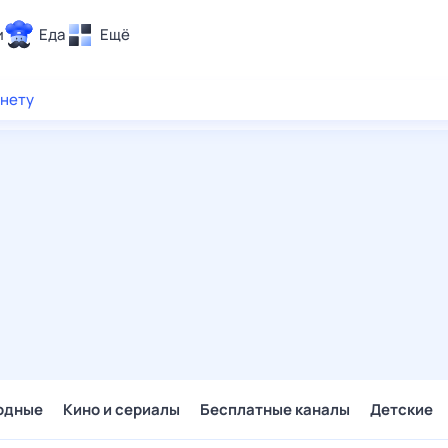
и
Еда
Ещё
Почта
рнету
ия и отдых
Поиск
Погода
ТВ-программа
и и тренды
 ситуации
 вместе
Помощь
одные
Кино и сериалы
Бесплатные каналы
Детские