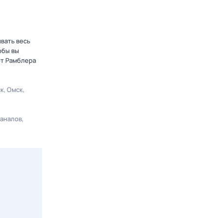
ывать весь
обы вы
от Рамблера
ск
Омск
каналов