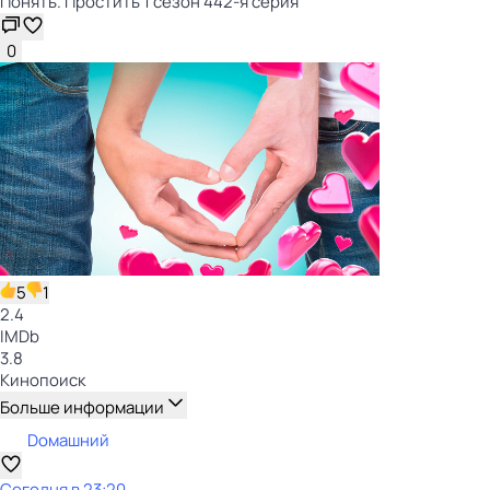
Понять. Простить 1 сезон 442-я серия
0
5
1
2.4
IMDb
3.8
Кинопоиск
Больше информации
Dомашний
Сегодня в 23:20