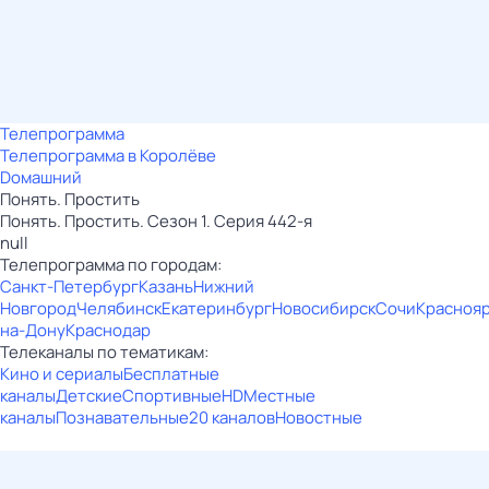
Телепрограмма
Телепрограмма в Королёве
Dомашний
Понять. Простить
Понять. Простить. Сезон 1. Серия 442-я
null
Телепрограмма по городам:
Санкт-Петербург
Казань
Нижний
Новгород
Челябинск
Екатеринбург
Новосибирск
Сочи
Красноя
на-Дону
Краснодар
Телеканалы по тематикам:
Кино и сериалы
Бесплатные
каналы
Детские
Спортивные
HD
Местные
каналы
Познавательные
20 каналов
Новостные