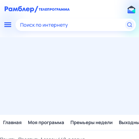
Поиск по интернету
Главная
Моя программа
Премьеры недели
Выходн