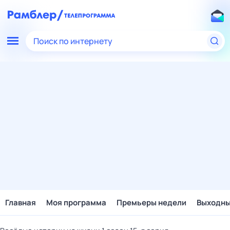
Поиск по интернету
Главная
Моя программа
Премьеры недели
Выходн