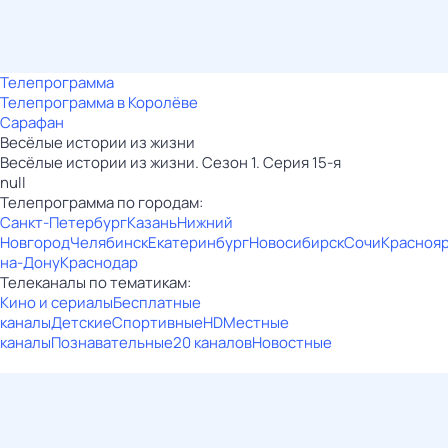
Телепрограмма
Телепрограмма в Королёве
Сарафан
Весёлые истории из жизни
Весёлые истории из жизни. Сезон 1. Серия 15-я
null
Телепрограмма по городам:
Санкт-Петербург
Казань
Нижний
Новгород
Челябинск
Екатеринбург
Новосибирск
Сочи
Красноя
на-Дону
Краснодар
Телеканалы по тематикам:
Кино и сериалы
Бесплатные
каналы
Детские
Спортивные
HD
Местные
каналы
Познавательные
20 каналов
Новостные