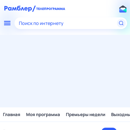
Поиск по интернету
Главная
Моя программа
Премьеры недели
Выходн