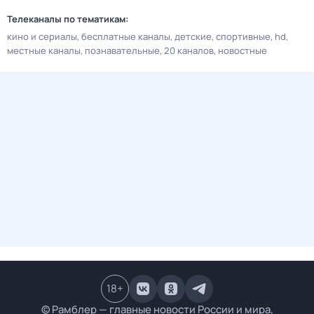
Телеканалы по тематикам:
кино и сериалы
бесплатные каналы
детские
спортивные
hd
местные каналы
познавательные
20 каналов
новостные
18
+
© Рамблер — главные новости России и мира,