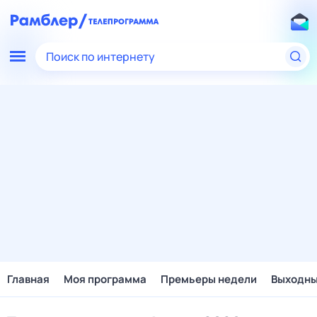
Поиск по интернету
Главная
Моя программа
Премьеры недели
Выходн