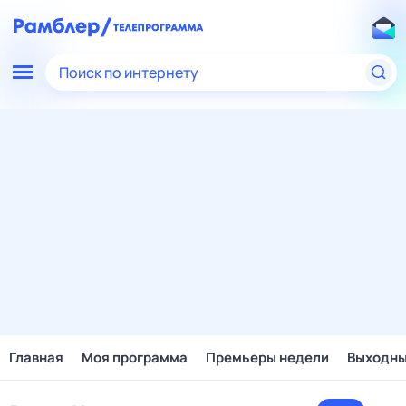
Поиск по интернету
Главная
Моя программа
Премьеры недели
Выходн