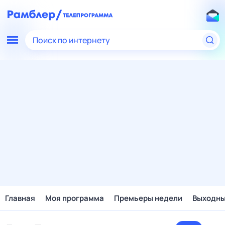
Поиск по интернету
Главная
Моя программа
Премьеры недели
Выходн