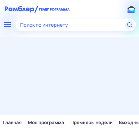
Поиск по интернету
Главная
Моя программа
Премьеры недели
Выходн