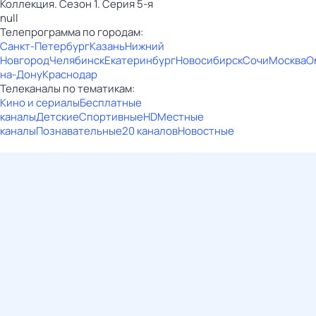
Коллекция. Сезон 1. Серия 5-я
null
Телепрограмма по городам:
Санкт-Петербург
Казань
Нижний
Новгород
Челябинск
Екатеринбург
Новосибирск
Сочи
Москва
О
на-Дону
Краснодар
Телеканалы по тематикам:
Кино и сериалы
Бесплатные
каналы
Детские
Спортивные
HD
Местные
каналы
Познавательные
20 каналов
Новостные