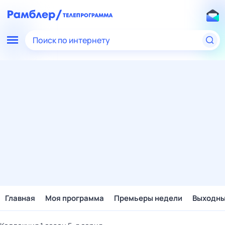
Поиск по интернету
Главная
Моя программа
Премьеры недели
Выходн