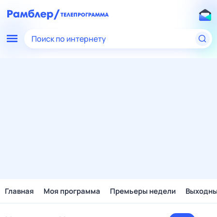
Поиск по интернету
Главная
Моя программа
Премьеры недели
Выходн