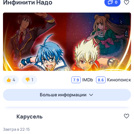
Инфинити Надо
0
4
1
IMDb
Кинопоиск
7.9
8.6
Больше информации
Карусель
Завтра в 22:15