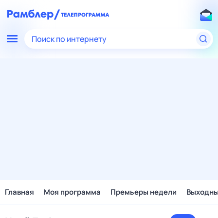
Поиск по интернету
Главная
Моя программа
Премьеры недели
Выходн