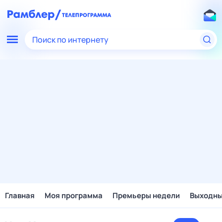
Поиск по интернету
Главная
Моя программа
Премьеры недели
Выходн