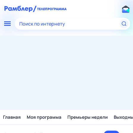
Поиск по интернету
Главная
Моя программа
Премьеры недели
Выходн