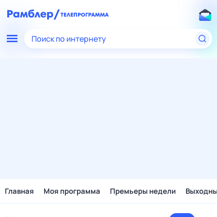
Поиск по интернету
Главная
Моя программа
Премьеры недели
Выходн