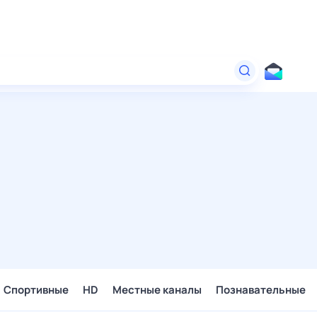
Спортивные
HD
Местные каналы
Познавательные