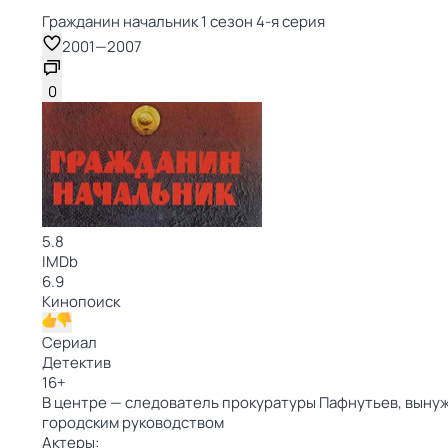
Гражданин начальник 1 сезон 4-я серия
2001
—
2007
0
5.8
IMDb
6.9
Кинопоиск
Сериал
Детектив
16
+
В центре — следователь прокуратуры Пафнутьев, вынуж
городским руководством
Актеры: