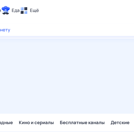
и
Еда
Ещё
Почта
рнету
ия и отдых
Поиск
Погода
ТВ-программа
и и тренды
 ситуации
 вместе
Помощь
одные
Кино и сериалы
Бесплатные каналы
Детские