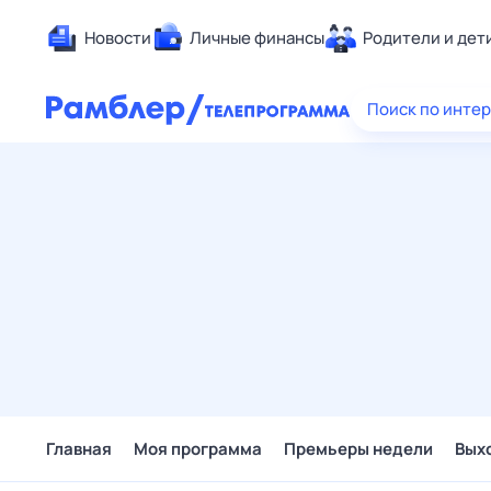
Новости
Личные финансы
Родители и дет
Здоровье
Поиск по инте
Развлечен
Дом и уют
Спорт
Карьера
Авто
Технологи
Жизненные
Сберегаем
Гороскопы
Главная
Моя программа
Премьеры недели
Вых