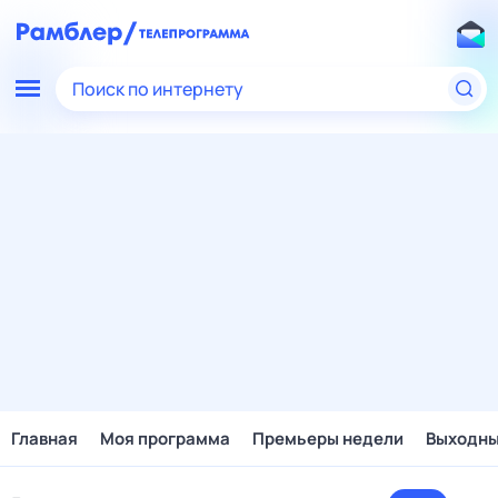
Поиск по интернету
Главная
Моя программа
Премьеры недели
Выходн