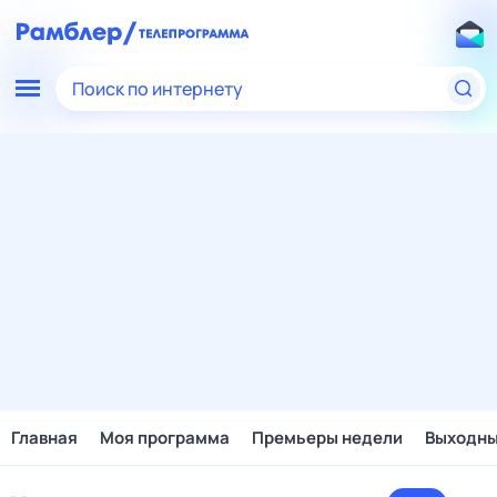
Поиск по интернету
Главная
Моя программа
Премьеры недели
Выходн