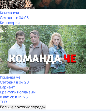
Каменская
Сегодня в 04:05
Киносерия
Команда Че
Сегодня в 04:20
Вариант
Ерактагы йолдызым
8 авг, сб в 05:25
ТНВ
Больше похожих передач