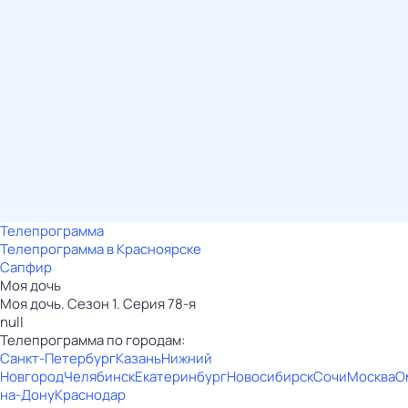
Телепрограмма
Телепрограмма в Красноярске
Сапфир
Моя дочь
Моя дочь. Сезон 1. Серия 78-я
null
Телепрограмма по городам:
Санкт-Петербург
Казань
Нижний
Новгород
Челябинск
Екатеринбург
Новосибирск
Сочи
Москва
О
на-Дону
Краснодар