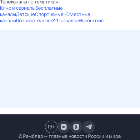
Телеканалы по тематикам:
Кино и сериалы
Бесплатные
каналы
Детские
Спортивные
HD
Местные
каналы
Познавательные
20 каналов
Новостные
18
+
© Рамблер — главные новости России и мира,