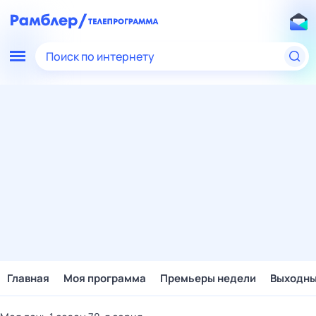
Поиск по интернету
Главная
Моя программа
Премьеры недели
Выходн