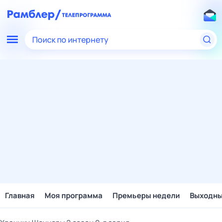
Поиск по интернету
Главная
Моя программа
Премьеры недели
Выходн