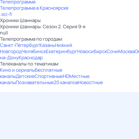
Телепрограмма
Телепрограмма в Красноярске
.sci-fi
Хроники Шаннары
Хроники Шаннары. Сезон 2. Серия 9-я
null
Телепрограмма по городам:
Санкт-Петербург
Казань
Нижний
Новгород
Челябинск
Екатеринбург
Новосибирск
Сочи
Москва
О
на-Дону
Краснодар
Телеканалы по тематикам:
Кино и сериалы
Бесплатные
каналы
Детские
Спортивные
HD
Местные
каналы
Познавательные
20 каналов
Новостные