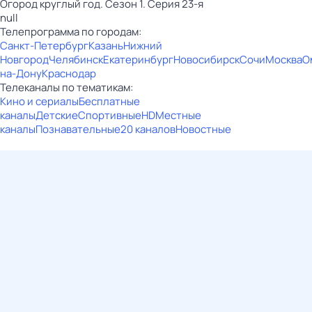
Огород круглый год. Сезон 1. Серия 23-я
null
Телепрограмма по городам:
Санкт-Петербург
Казань
Нижний
Новгород
Челябинск
Екатеринбург
Новосибирск
Сочи
Москва
О
на-Дону
Краснодар
Телеканалы по тематикам:
Кино и сериалы
Бесплатные
каналы
Детские
Спортивные
HD
Местные
каналы
Познавательные
20 каналов
Новостные