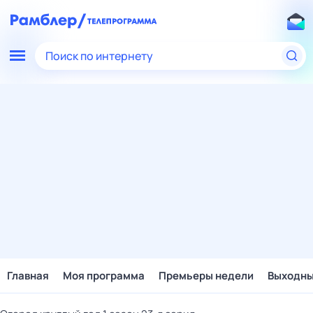
Поиск по интернету
Главная
Моя программа
Премьеры недели
Выходн