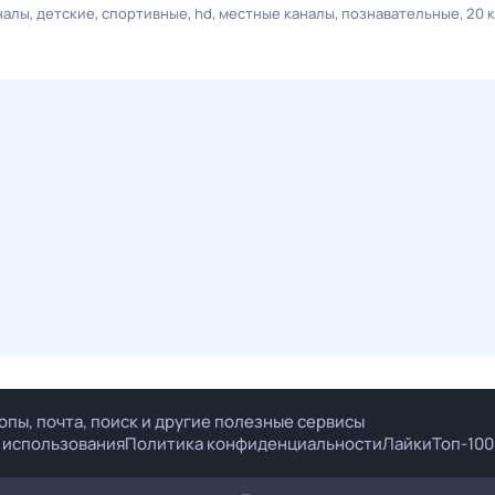
налы
детские
спортивные
hd
местные каналы
познавательные
20 
опы, почта, поиск и другие полезные сервисы
 использования
Политика конфиденциальности
Лайки
Топ-100