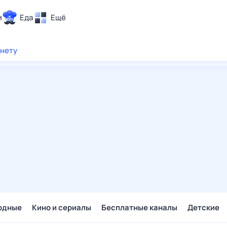
и
Еда
Ещё
Почта
рнету
ия и отдых
Поиск
Погода
ТВ-программа
и и тренды
 ситуации
 вместе
Помощь
одные
Кино и сериалы
Бесплатные каналы
Детские