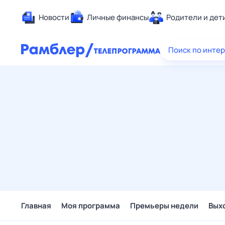
Новости
Личные финансы
Родители и дет
Здоровье
Поиск по инте
Развлечен
Дом и уют
Спорт
Карьера
Авто
Технологи
Жизненные
Сберегаем
Гороскопы
Главная
Моя программа
Премьеры недели
Вых