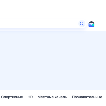
Спортивные
HD
Местные каналы
Познавательные