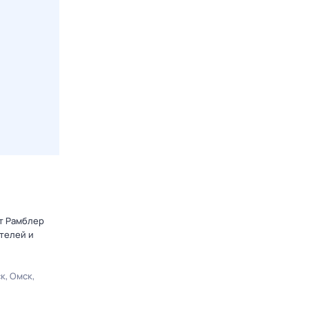
от Рамблер
телей и
ск
Омск