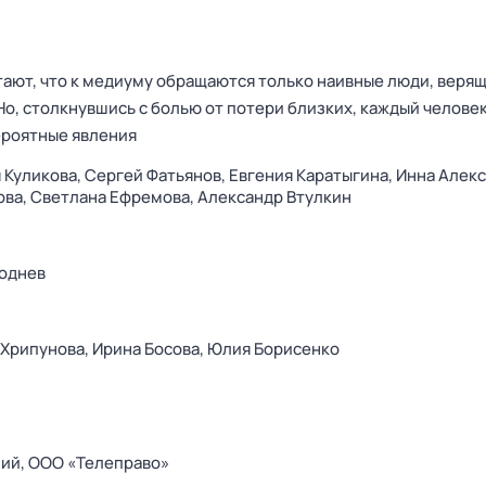
ают, что к медиуму обращаются только наивные люди, верящ
Но, столкнувшись с болью от потери близких, каждый челове
ероятные явления
 Куликова,
Сергей Фатьянов,
Евгения Каратыгина,
Инна Алекс
ова,
Светлана Ефремова,
Александр Втулкин
однев
 Хрипунова,
Ирина Босова,
Юлия Борисенко
ий,
ООО «Телеправо»