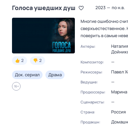
Голocа ушедших душ
2023
—
по н.в.
Многие ошибочно счит
сверхъестественное. 
поверить в самые нев
Наталия
Актеры:
Дойник
2
2
—
Композитор:
Павел Х
Режиссеры:
Док. сериал
Драма
—
Ведущие:
16
+
Марина
Продюссеры:
—
Сценаристы:
Россия
Страна:
Домашн
Продакшн: