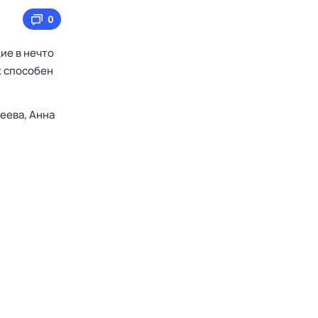
0
ие в нечто
к способен
еева,
Анна