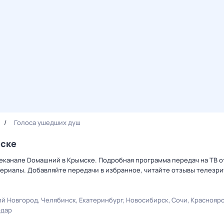
Голocа ушедших душ
мске
леканале Dомашний в Крымске. Подробная программа передач на ТВ 
ериалы. Добавляйте передачи в избранное, читайте отзывы телезри
й Новгород
Челябинск
Екатеринбург
Новосибирск
Сочи
Краснояр
одар