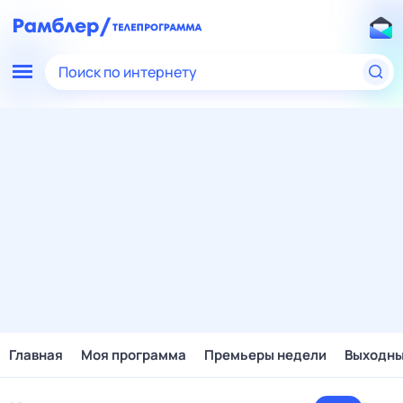
Поиск по интернету
Главная
Моя программа
Премьеры недели
Выходн