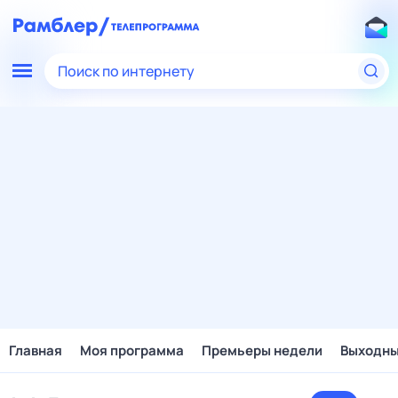
Поиск по интернету
Главная
Моя программа
Премьеры недели
Выходн