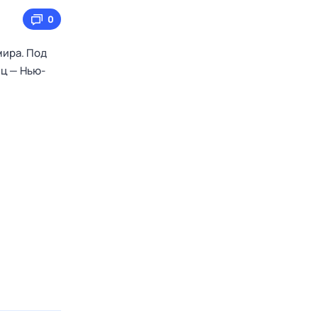
0
мира. Под
иц — Нью-