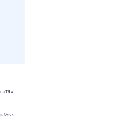
на ТВ от
ы
ск
Омск