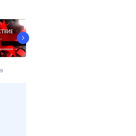
Документальный спецпроект
Планета вкус
ТВ
9 авг, вс в 17:55
РЕН ТВ
10 авг, пн в 03