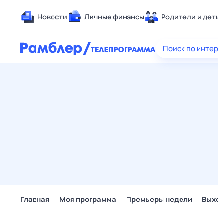
Новости
Личные финансы
Родители и дет
Здоровье
Поиск по инте
Развлечен
Дом и уют
Спорт
Карьера
Авто
Технологи
Жизненные
Сберегаем
Гороскопы
Главная
Моя программа
Премьеры недели
Вых