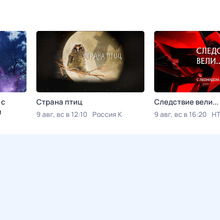
 с
Страна птиц
Следствие вели...
м
9 авг, вс в 12:10
Россия К
9 авг, вс в 16:20
Н