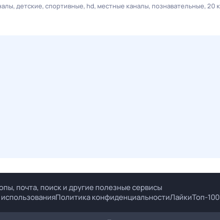
налы
детские
спортивные
hd
местные каналы
познавательные
20 
опы, почта, поиск и другие полезные сервисы
 использования
Политика конфиденциальности
Лайки
Топ-100