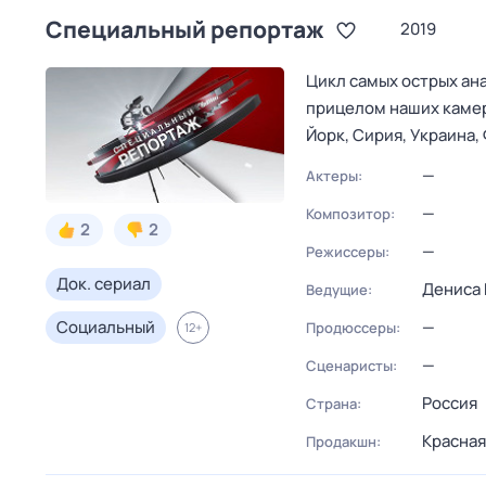
Специальный репортаж
2019
Цикл самых острых ан
прицелом наших камер
Йорк, Сирия, Украина
—
Актеры:
—
Композитор:
2
2
—
Режиссеры:
Док. сериал
Дениса 
Ведущие:
Социальный
—
Продюссеры:
12
+
—
Сценаристы:
Россия
Страна:
Красная
Продакшн: