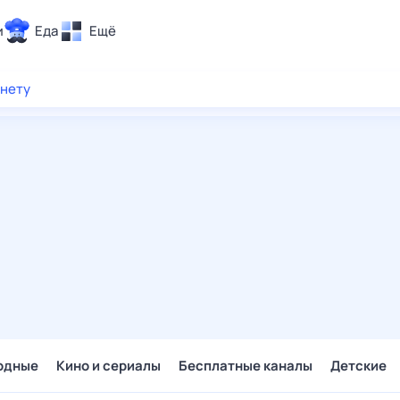
и
Еда
Ещё
Почта
рнету
ия и отдых
Поиск
Погода
ТВ-программа
и и тренды
 ситуации
 вместе
Помощь
одные
Кино и сериалы
Бесплатные каналы
Детские