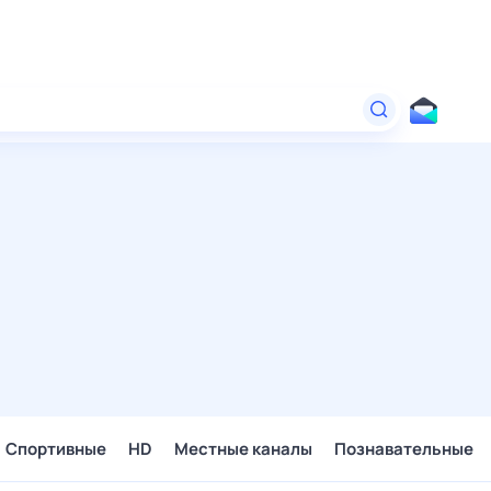
Спортивные
HD
Местные каналы
Познавательные