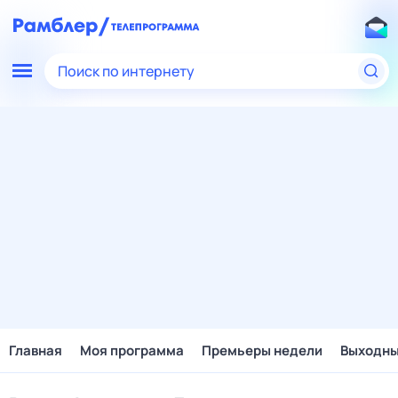
Поиск по интернету
Главная
Моя программа
Премьеры недели
Выходн