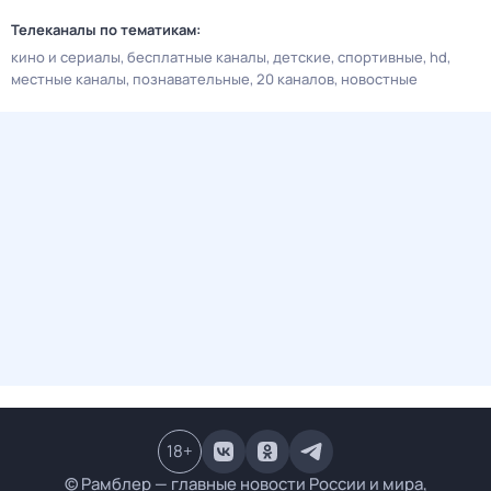
Телеканалы по тематикам:
кино и сериалы
бесплатные каналы
детские
спортивные
hd
местные каналы
познавательные
20 каналов
новостные
18
+
© Рамблер — главные новости России и мира,