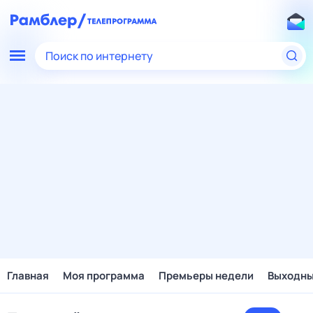
Поиск по интернету
Главная
Моя программа
Премьеры недели
Выходн