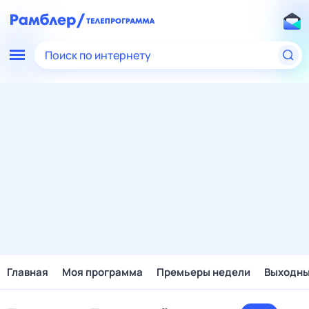
Поиск по интернету
Главная
Моя программа
Премьеры недели
Выходн