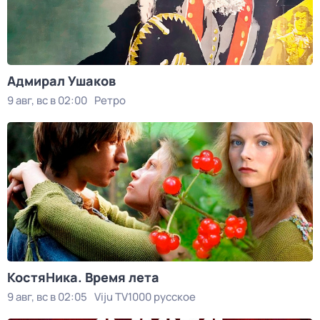
Адмирал Ушаков
9 авг, вс в 02:00
Ретро
КостяНика. Время лета
9 авг, вс в 02:05
Viju TV1000 русское