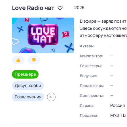
Love Radio чат
2025
В эфире — заряд пози
Здесь обсуждаются но
атмосферу настоящег
—
Актеры:
—
Композитор:
—
Режиссеры:
Премьера
—
Ведущие:
Досуг, хобби
—
Продюссеры:
—
Сценаристы:
Развлечения
16
+
Россия
Страна:
МУЗ-ТВ
Продакшн: