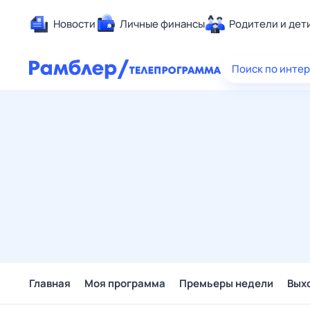
Новости
Личные финансы
Родители и дет
Здоровье
Поиск по инте
Развлечен
Дом и уют
Спорт
Карьера
Авто
Технологи
Жизненные
Сберегаем
Гороскопы
Главная
Моя программа
Премьеры недели
Вых