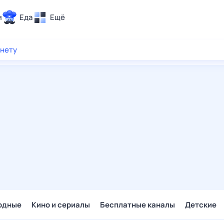
и
Еда
Ещё
Почта
рнету
ия и отдых
Поиск
Погода
ТВ-программа
и и тренды
 ситуации
 вместе
Помощь
одные
Кино и сериалы
Бесплатные каналы
Детские