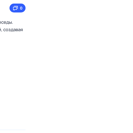
0
еседы.
, создавая