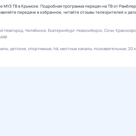
але МУЗ ТВ в Крымске. Подробная программа передач на ТВ от Рамбле
авляйте передачи в избранное, читайте отзывы телезрителей и дел
й Новгород
Челябинск
Екатеринбург
Новосибирск
Сочи
Краснояр
одар
налы
детские
спортивные
hd
местные каналы
познавательные
20 