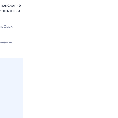
р поможет не
итесь своим
ск
Омск
каналов