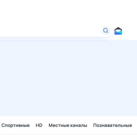
Спортивные
HD
Местные каналы
Познавательные