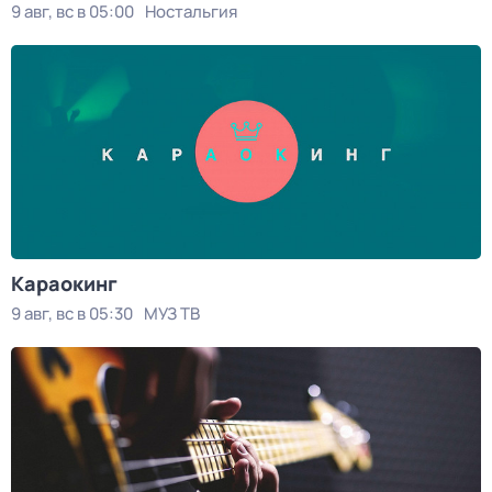
9 авг, вс в 05:00
Ностальгия
Kаpаокинг
9 авг, вс в 05:30
МУЗ ТВ