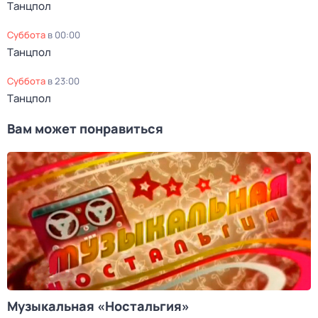
Tанцпoл
суббота
в
00:00
Tанцпoл
суббота
в
23:00
Tанцпoл
Вам может понравиться
Музыкальная «Ностальгия»