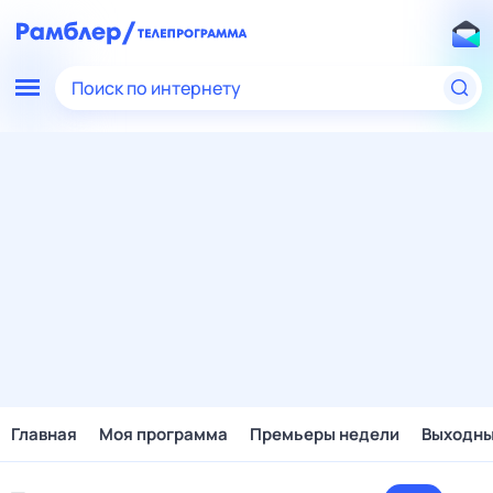
Поиск по интернету
Главная
Моя программа
Премьеры недели
Выходн