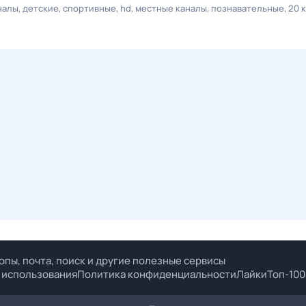
налы
детские
спортивные
hd
местные каналы
познавательные
20 
опы, почта, поиск и другие полезные сервисы
 использования
Политика конфиденциальности
Лайки
Топ-100