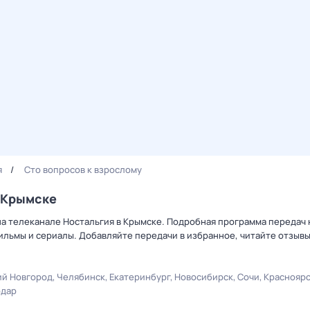
я
Сто вопросов к взрослому
в Крымске
на телеканале Ностальгия в Крымске. Подробная программа передач 
льмы и сериалы. Добавляйте передачи в избранное, читайте отзыв
й Новгород
Челябинск
Екатеринбург
Новосибирск
Сочи
Краснояр
одар