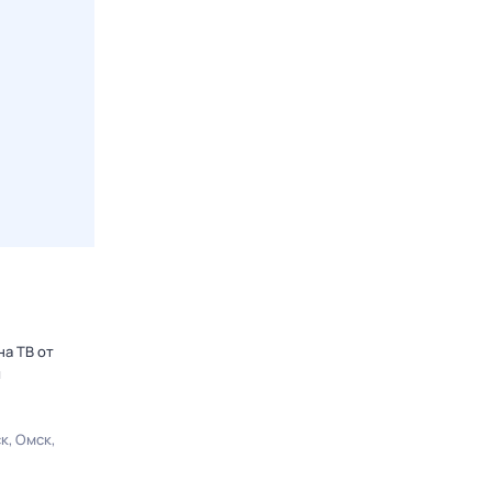
на ТВ от
ы
ск
Омск