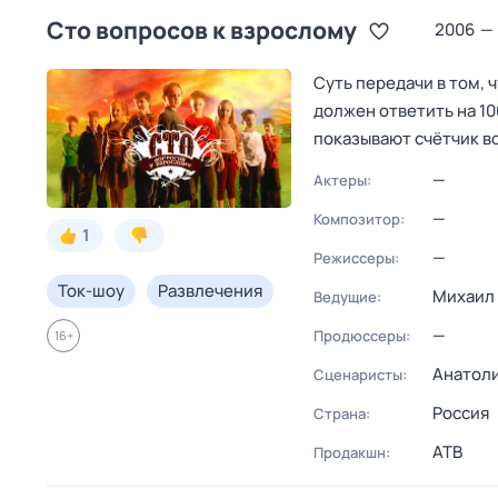
Сто вопросов к взрослому
2006
—
Суть передачи в том, 
должен ответить на 10
показывают счётчик в
—
Актеры:
—
Композитор:
1
—
Режиссеры:
Ток-шоу
Развлечения
Михаил
Ведущие:
—
Продюссеры:
16
+
Анатол
Сценаристы:
Россия
Страна:
АТВ
Продакшн: