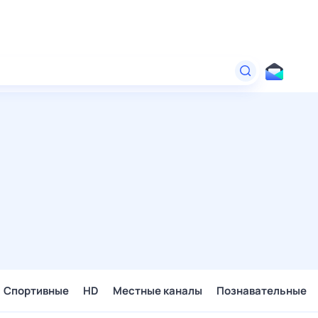
Спортивные
HD
Местные каналы
Познавательные