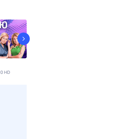
Вечер во Владимире
Здоровье
60 HD
9 авг, вс в 04:00
Вариант
9 авг, вс в 07:2