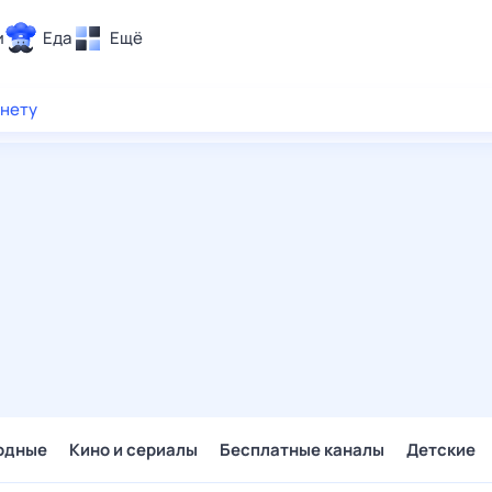
и
Еда
Ещё
Почта
рнету
ия и отдых
Поиск
Погода
ТВ-программа
и и тренды
 ситуации
 вместе
Помощь
одные
Кино и сериалы
Бесплатные каналы
Детские