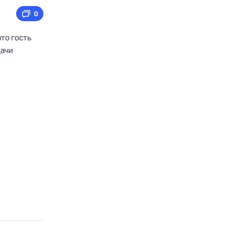
0
что гость
дачи