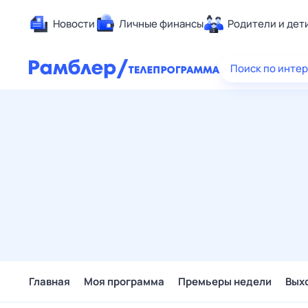
Новости
Личные финансы
Родители и дет
Здоровье
Поиск по инте
Развлечен
Дом и уют
Спорт
Карьера
Авто
Технологи
Жизненные
Сберегаем
Гороскопы
Главная
Моя программа
Премьеры недели
Вых