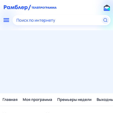
Поиск по интернету
Главная
Моя программа
Премьеры недели
Выходн