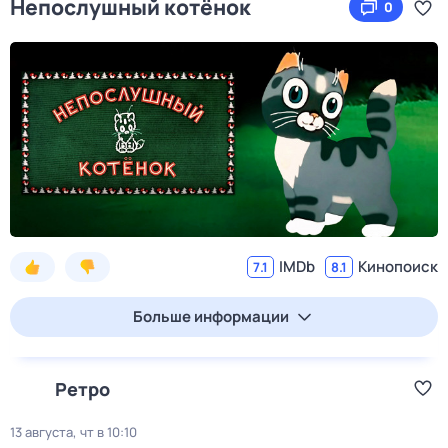
Непослушный котёнок
0
IMDb
Кинопоиск
7.1
8.1
Больше информации
Ретро
13 августа, чт в 10:10