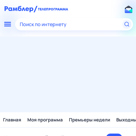
Поиск по интернету
Главная
Моя программа
Премьеры недели
Выходн