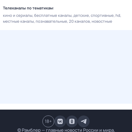
Телеканалы по тематикам:
кино и сериалы
бесплатные каналы
детские
спортивные
hd
местные каналы
познавательные
20 каналов
новостные
18
+
© Рамблер — главные новости России и мира,