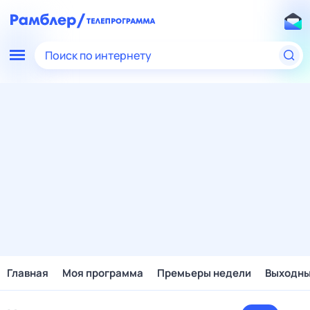
Поиск по интернету
Главная
Моя программа
Премьеры недели
Выходн