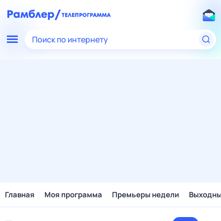
Поиск по интернету
Главная
Моя программа
Премьеры недели
Выходн