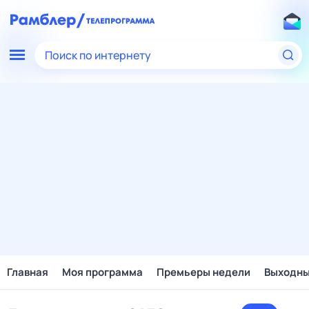
Поиск по интернету
Главная
Моя программа
Премьеры недели
Выходн