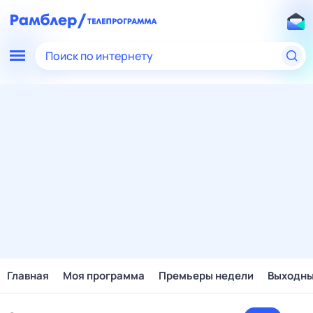
Поиск по интернету
Главная
Моя программа
Премьеры недели
Выходн